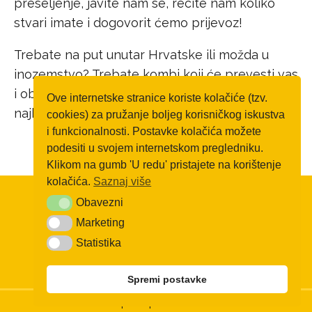
preseljenje, javite nam se, recite nam koliko
stvari imate i dogovorit ćemo prijevoz!
Trebate na put unutar Hrvatske ili možda u
inozemstvo? Trebate kombi koji će prevesti vas
i obitelj ili stvari? Kontaktirajte nas već danas za
Ove internetske stranice koriste kolačiće (tzv.
najbolju ponudu na tržištu!
cookies) za pružanje boljeg korisničkog iskustva
i funkcionalnosti. Postavke kolačića možete
podesiti u svojem internetskom pregledniku.
Klikom na gumb 'U redu' pristajete na korištenje
kolačića.
Saznaj više
Obavezni
Obavezni
Marketing
Marketing
Statistika
Statistika
Spremi postavke
© Sva prava pridržana 2020.