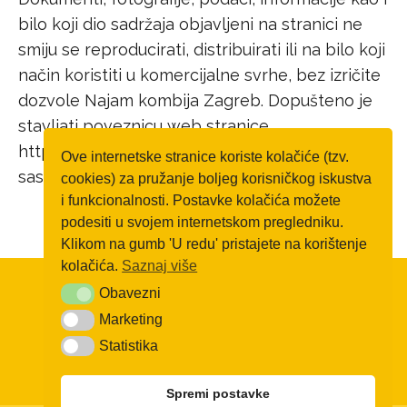
bilo koji dio sadržaja objavljeni na stranici ne
smiju se reproducirati, distribuirati ili na bilo koji
način koristiti u komercijalne svrhe, bez izričite
dozvole Najam kombija Zagreb. Dopušteno je
stavljati poveznicu web stranice
https://najamkombijazagreb.com/ ili njenog
Ove internetske stranice koriste kolačiće (tzv.
sastavnog dijela na druge stranice.
cookies) za pružanje boljeg korisničkog iskustva
i funkcionalnosti. Postavke kolačića možete
podesiti u svojem internetskom pregledniku.
Klikom na gumb 'U redu' pristajete na korištenje
kolačića.
Saznaj više
Obavezni
Obavezni
Marketing
Marketing
Statistika
Statistika
Spremi postavke